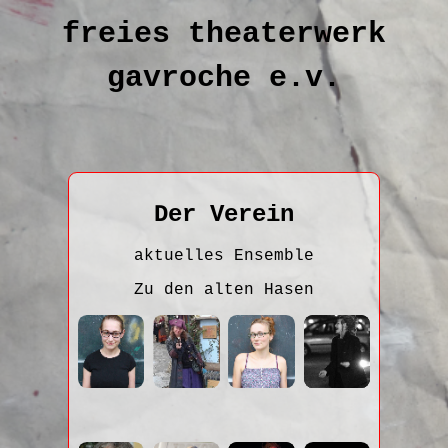
freies theaterwerk
gavroche e.v.
Der Verein
aktuelles Ensemble
Zu den alten Hasen
Name:
Name:
Name:
Name:
Aurora
Dörte
Eva
Fanny
Röske
Zegenhagen
Hoffmann
Schorr