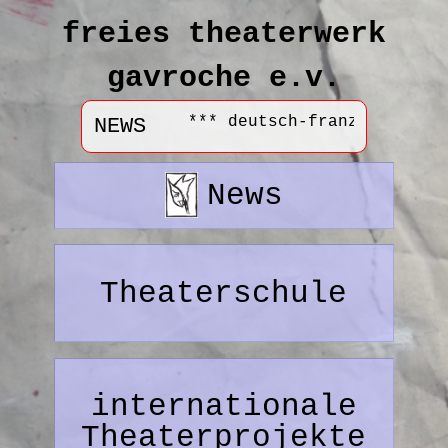
freies theaterwerk
gavroche e.v.
NEWS
*** deutsch-französische T
News
Theaterschule
internationale
Theaterprojekte