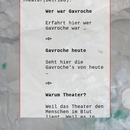
Theater(betrieb).
Wer war Gavroche
Erfahrt hier wer
Gavroche war …
Erfahrt hier wer Gavroche 
Gavroche heute
Seht hier die
Gavroche's von heute
…
zum Ensemble
Warum Theater?
Weil das Theater den
Menschen im Blut
liegt. Weil es in
Deutschland auf eine
große Tradition als