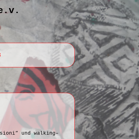
e.v.
8
sioni“ und walking–