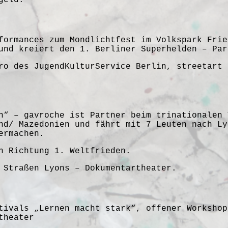
formances zum Mondlichtfest im Volkspark Frie
und kreiert den 1. Berliner Superhelden – Par
ro des JugendKulturService Berlin
,
streetart 
n“ – gavroche ist Partner beim trinationalen 
nd/ Mazedonien und fährt mit 7 Leuten nach Ly
ermachen.
n Richtung 1. Weltfrieden.
 Straßen Lyons – Dokumentartheater.
tivals „Lernen macht stark“, offener Workshop
theater