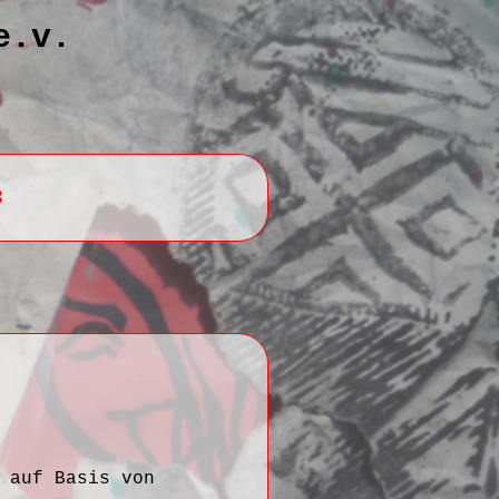
e.v.
8
 auf Basis von