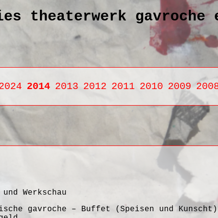
ies theaterwerk gavroche 
2024
2014
2013
2012
2011
2010
2009
200
 und Werkschau
ische gavroche – Buffet (Speisen und Kunscht)
geld.